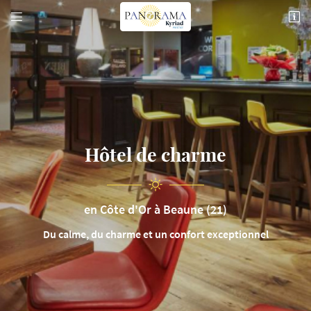


74 Rte de Pommard,
21200 Beaune
03 80 26 22 17
Hôtel de charme
en Côte d'Or à Beaune (21)
Adresse email de réception

Du calme, du charme et un confort exceptionnel
Recopier le code ci-contre

Rafraîchir le captcha
