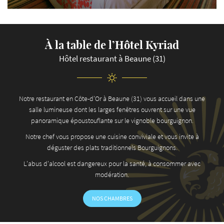
Une question 
ACCUEIL
À la table de l’Hôtel Kyriad
Hôtel restaurant à Beaune (31)
HÔTEL
03 80 26 22 17
SÉMINAIRE
Notre restaurant en Côte-d'Or à Beaune (31) vous accueil dans une
salle lumineuse dont les larges fenêtres ouvrent sur une vue
RESTAURANT
panoramique époustouflante sur le vignoble bourguignon.
Rejoignez-nous
MENU
Notre chef vous propose une cuisine conviviale et vous invite à
déguster des plats traditionnels Bourguignons.
CHAMBRES
L'abus d'alcool est dangereux pour la santé, à consommer avec
modération.
Restez inform
AVIS
NOS CHAMBRES
INSCRIPTION NEWSLE
ACTUALITÉS