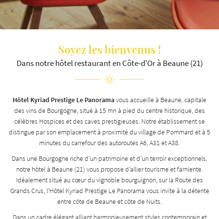
En cochant cette case, vous consentez à recevoir nos propositions commerciales à l'adresse
Soyez les bienvenus !
email indiqué ci-dessus. Vous pouvez vous désinscrire à tout moment en utilisant
le
formulaire de désinscription
.
Dans notre hôtel restaurant en Côte-d'Or à Beaune (21)
INSCRIPTION
Hôtel Kyriad Prestige Le Panorama
vous accueille à Beaune, capitale
des vins de Bourgogne, situé à 15 mn à pied du centre historique, des
célèbres Hospices et des caves prestigieuses. Notre établissement se
distingue par son emplacement à proximité du village de Pommard et à 5
minutes du carrefour des autoroutes A6, A31 et A38.
Dans une Bourgogne riche d’un patrimoine et d’un terroir exceptionnels,
notre hôtel à Beaune (21) vous propose d’allier tourisme et farniente.
Idéalement situé au cœur du vignoble bourguignon, sur la Route des
Grands Crus, l’Hôtel Kyriad Prestige Le Panorama vous invite à la détente
entre côte de Beaune et côte de Nuits.
Dans un cadre élégant alliant harmonieusement styles contemporain et