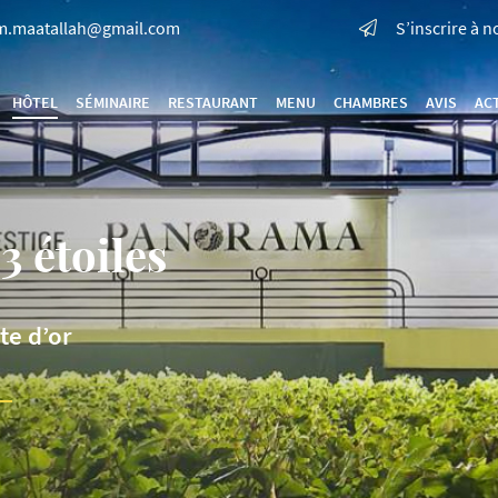
S’inscrire à n
HÔTEL
SÉMINAIRE
RESTAURANT
MENU
CHAMBRES
AVIS
AC
 étoiles
te d’or