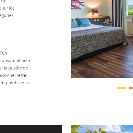
e de
 sur les
gories :
d'un
rdoyant et bien
r la qualité de
personnel reste
ns pas de vous