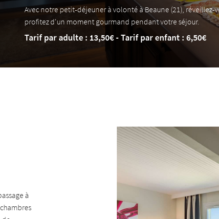
Avec notre petit-déjeuner à volonté à Beaune (21), réveillez-
profitez d'un moment gourmand pendant votre séjour.
Tarif par adulte : 13,50€ - Tarif par enfant : 6,50€
passage à
 chambres