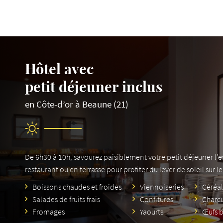
Hôtel avec
petit déjeuner inclus
en Côte-d’or à Beaune (21)
De 6h30 à 10h, savourez paisiblement votre petit déjeuner l’
restaurant ou en terrasse pour profiter du lever de soleil sur l
Boissons chaudes et froides
Viennoiseries
Céréa
Salades de fruits frais
Confitures
Charcu
Fromages
Yaourts
Œufs b