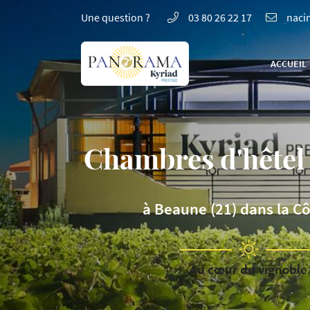
Une question ?
03 80 26 22 17
74 Rte de Pommard,
21200 Beaune
ACCUEIL
03 80 26 22 17
Chambres d'hêtel 3
à Beaune (21) dans la Cô
Au cœur du vignoble
Adresse email de réception
