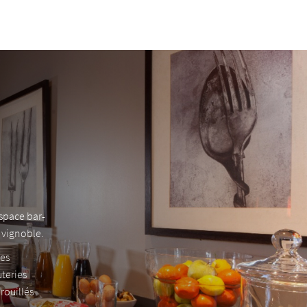
espace bar-
e vignoble.
les
teries
rouillés