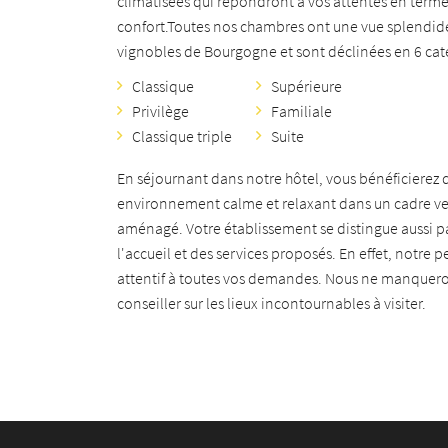
climatisées qui répondront à vos attentes en term
confort.Toutes nos chambres ont une vue splendide
vignobles de Bourgogne et sont déclinées en 6 caté
Classique
Supérieure
Privilège
Familiale
Classique triple
Suite
En séjournant dans notre hôtel, vous bénéficierez 
environnement calme et relaxant dans un cadre ve
aménagé. Votre établissement se distingue aussi pa
l'accueil et des services proposés. En effet, notre 
attentif à toutes vos demandes. Nous ne manquero
conseiller sur les lieux incontournables à visiter.