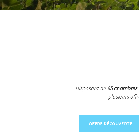
Recopier le code ci-contre

Rafraîchir le captcha

En cochant cette case, vous consentez à recevoir nos propositions commerciales à
email indiqué ci-dessus. Vous pouvez vous désinscrire à tout moment en utilisant
de désinscription
.
INSCRIPTION
Disposant de
65 chambres d
plusieurs off
OFFRE DÉCOUVERTE