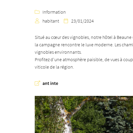
Recopier le code ci-contre

Information

Rafraîchir le captcha

habitant
23/01/2024


En cochant cette case, vous consentez à recevoir nos propositions commerciales à
Situé au cœur des vignobles, notre hôtel à Beaune 
email indiqué ci-dessus. Vous pouvez vous désinscrire à tout moment en utilisant
de désinscription
.
la campagne rencontre le luxe moderne. Les chambr
vignobles environnants.
INSCRIPTION
Profitez d'une atmosphère paisible, de vues à coup
viticole de la région.
ant inte