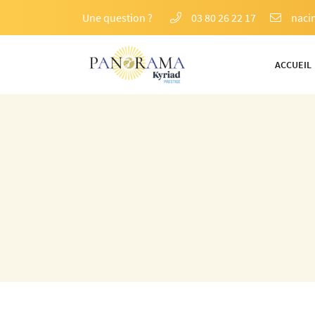
Une question ?
03 80 26 22 17
74 Rte de Pommard,
21200 Beaune
ACCUEIL
03 80 26 22 17
Adresse email de réception
