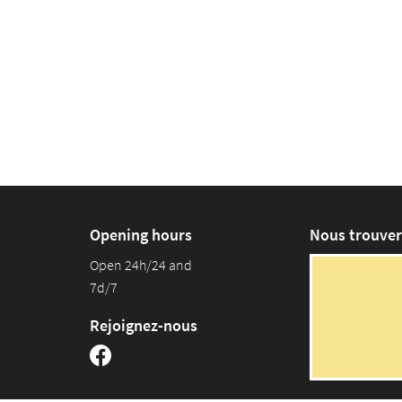
Opening hours
Nous trouver
Open 24h/24 and
7d/7
Rejoignez-nous