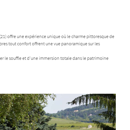
 l'adresse
(21) offre une expérience unique où le charme pittoresque de
le formulaire
es tout confort offrent une vue panoramique sur les
er le souffle et d'une immersion totale dans le patrimoine